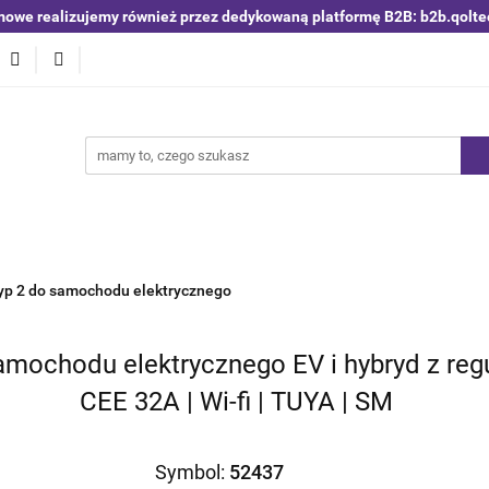
mowe realizujemy również przez dedykowaną platformę B2B: b2b.qolte
niki i detektory
Switche | Ethernet
Anteny LTE 4G 5G
O4
Nowości
Bestsellery
Qoltec B2B
Blog
 | Ethernet
Anteny LTE 4G 5G
Akumulatory LiFePO4
yp 2 do samochodu elektrycznego
mochodu elektrycznego EV i hybryd z regu
CEE 32A | Wi-fi | TUYA | SM
Symbol:
52437