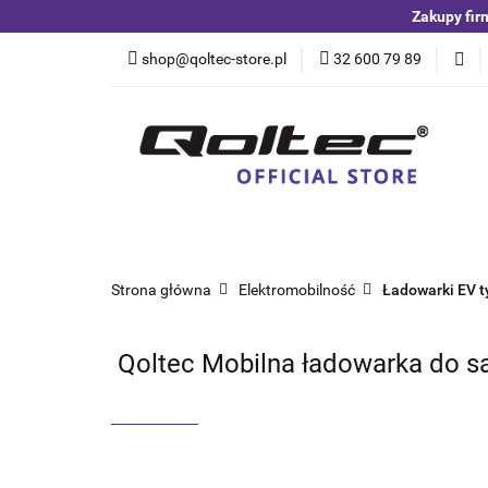
Zakupy fir
Kategorie
Czuj
shop@qoltec-store.pl
32 600 79 89
Akumulatory LiFeP
Kategorie
Czujniki i detektory
Switche
Blog
Strona główna
Elektromobilność
Ładowarki EV t
Qoltec Mobilna ładowarka do sa