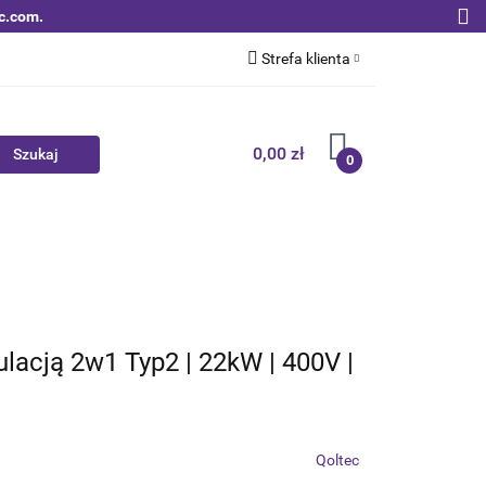
c.com.
Strefa klienta
Zaloguj się
Zarejestruj się
0,00 zł
0
Dodaj zgłoszenie
Zgody cookies
Nowości
Bestsellery
Qoltec B2B
lacją 2w1 Typ2 | 22kW | 400V |
Qoltec