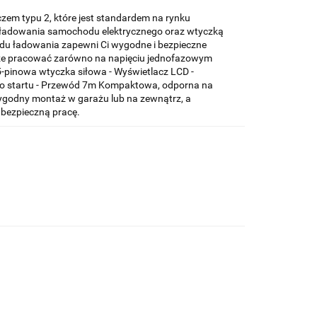
zem typu 2, które jest standardem na rynku
o ładowania samochodu elektrycznego oraz wtyczką
ądu ładowania zapewni Ci wygodne i bezpieczne
że pracować zarówno na napięciu jednofazowym
 5-pinowa wtyczka siłowa - Wyświetlacz LCD -
go startu - Przewód 7m Kompaktowa, odporna na
ygodny montaż w garażu lub na zewnątrz, a
 bezpieczną pracę.