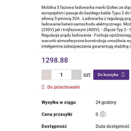
Mobilna 3 fazowa ładowarka marki Qoltec ze złąc
europejskim i pasuje do każdego kabla Typu 2 d
siłową 5-pinową 32A . Ładowarka z regulacją pr
ładowanie baterii samochodu elektrycznego. Mo
(230V) jak i trójfazowym (400V). - Złącze Typ 2 -
Regulacja prądu ładowania - Funkcja opóźnione
warunki atmosferyczne konstrukcja umożliwia w
inteligentne zabezpieczenia gwarantują stabilną i
1298.88
szt
Do koszyka
Do przechowalni
Wysyłka w ciągu
24 godziny
Cena przesyłki
0
Dostępność
Duża dostępność