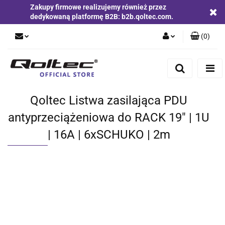
Zakupy firmowe realizujemy również przez
dedykowaną platformę B2B: b2b.qoltec.com.
(
0
)
Zaloguj się
Zarejestruj się
Dodaj zgłoszenie
Qoltec Listwa zasilająca PDU
Zgody cookies
antyprzeciążeniowa do RACK 19" | 1U
| 16A | 6xSCHUKO | 2m