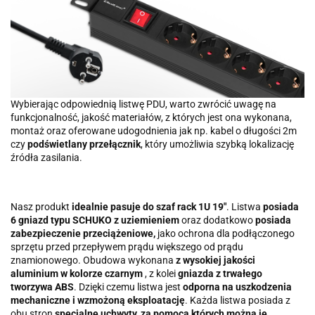
Wybierając odpowiednią listwę PDU, warto zwrócić uwagę na
funkcjonalność, jakość materiałów, z których jest ona wykonana,
montaż oraz oferowane udogodnienia jak np. kabel o długości 2m
czy
podświetlany przełącznik
, który umożliwia szybką lokalizację
źródła zasilania.
Nasz produkt
idealnie pasuje do szaf rack 1U 19"
. Listwa
posiada
6 gniazd typu SCHUKO z uziemieniem
oraz dodatkowo
posiada
zabezpieczenie przeciążeniowe,
jako ochrona dla podłączonego
sprzętu przed przepływem prądu większego od prądu
znamionowego. Obudowa wykonana
z wysokiej jakości
aluminium w kolorze czarnym
, z kolei
gniazda z trwałego
tworzywa ABS
. Dzięki czemu listwa jest
odporna na uszkodzenia
mechaniczne i wzmożoną eksploatację
. Każda listwa posiada z
obu stron
specjalne uchwyty, za pomocą których można je