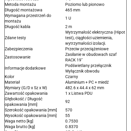
Metoda montażu
Poziomo lub pionowo
Długość montażowa
465 mm
Wymagana przestrzeń do
1 U
montażu
Długość kabla
2 m
Wytrzymałość elektryczna (Hipot
Zdane testy
test), ciągłości uziemienia,
wytrzymałości izolacji.
Zabezpieczenia
Przeciw przeciążeniowe
Zasilanie w obudowach szaf
Zastosowanie
RACK 19"
Podświetlany przełącznik
Informacje dodatkowe
Wyłącznik obwodu
Kolor
Czarny
Materiał
Aluminium + PC + miedź
Wymiary (G/D x Sz x W)
482.6 x 44.4 x 62 mm
Zawartość opakowania
1 x Listwa PDU
Głębokość / Długość
92
opakowania [mm]
Szerokość opakowania [mm]
570
Wysokość opakowania [mm]
55
Waga netto [kg]
0.7530
Waga brutto [kg]
0.8370