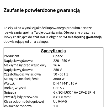
Zaufanie potwierdzone gwarancją
Zależy Ci na wysokiej jakości kupowanego produktu? Nasze
rozwiązania spełnią Twoje oczekiwania. Oferowane przez nas
listwy zasilające do szaf RACK objęte są
24 miesięczną gwarancją
obowiązującą od dnia zakupu.
Specyfikacja
Producent
Qoltec
Napięcie wejściowe
220 - 250 V
Maksymalny prąd wejściowy
16 A
Napięcie wyjściowe
250 V
Częstotliwość wyjściowa
50 - 60 Hz
Maksymalne obciążenie
3680 W
Wtyczki
DIN 49441, 16 A
Rodzaj wtyczki
CEE7/7
Gniazda
6 x SCHUKO 16A 2P+E 3PIN
Przekrój żyły przewodu
3 x 1.5 mm²
Klasa odporności ogniowej
UL 94V-0
Wysokość robocza
1 U