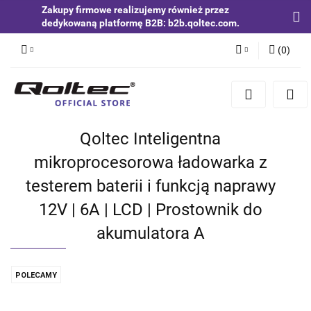
Zakupy firmowe realizujemy również przez
dedykowaną platformę B2B: b2b.qoltec.com.
(
0
)
Zaloguj się
Zarejestruj się
Dodaj zgłoszenie
Qoltec Inteligentna
Zgody cookies
mikroprocesorowa ładowarka z
testerem baterii i funkcją naprawy
12V | 6A | LCD | Prostownik do
akumulatora A
POLECAMY