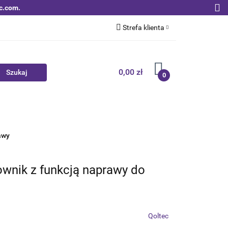
c.com.
Strefa klienta
Zaloguj się
Zarejestruj się
0,00 zł
0
Dodaj zgłoszenie
Zgody cookies
Nowości
Bestsellery
Qoltec B2B
awy
ownik z funkcją naprawy do
Qoltec