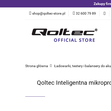
Zakupy fir
Kategorie
Czuj
shop@qoltec-store.pl
32 600 79 89
Akumulatory LiFeP
Kategorie
Czujniki i detektory
Switche
Blog
Strona główna
Ładowarki, testery i balansery do a
Qoltec Inteligentna mikrop