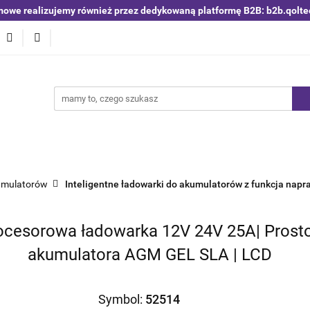
mowe realizujemy również przez dedykowaną platformę B2B: b2b.qolte
niki i detektory
Switche | Ethernet
Anteny LTE 4G 5G
O4
Nowości
Bestsellery
Qoltec B2B
Blog
 | Ethernet
Anteny LTE 4G 5G
Akumulatory LiFePO4
kumulatorów
Inteligentne ładowarki do akumulatorów z funkcja napr
rocesorowa ładowarka 12V 24V 25A| Prost
akumulatora AGM GEL SLA | LCD
Symbol:
52514