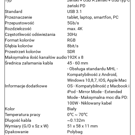
żeński PD
Standard
USB 3.1
Przeznaczenie
tablet, laptop, smartfon, PC
Przepustowość
5Gb/s
Rozdzielczość
max. 4K
Częstotliwość odświeżania
30Hz
Format kolorów
RGB
Głębia kolorów
8bit/s
Przestrzeń kolorów
SDR
Maksymalna ilość kanałów audio
192K x 8
Średnica załamania kabla
45 - 60 mm
- Obsługa standardu MHL -
Kompatybilność z Android,
Windows 10,8,7, IOS, Apple Mac
Informacje dodatkowe
OS - Kompatybilność z Macbook i
iPod - Mirror Mode - Extended
Mode - Maksymalna moc dla PD:
100W - Niklowany kabel
Kolor
Biały
Temperatura pracy
0℃ ~ 70℃
Długość kabla
~0.132m
Wymiary (G/D x Sz x W)
51 x 58 x 11 mm
Opakowanie
Polybag