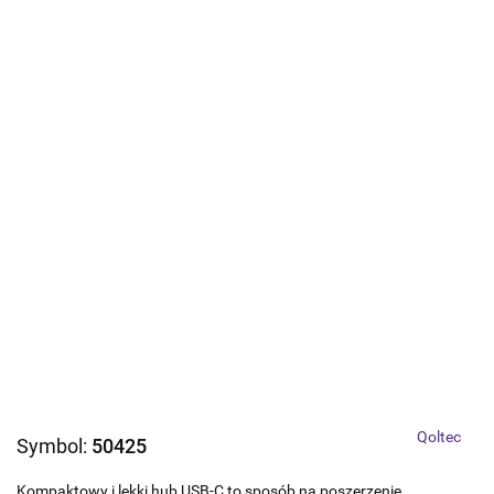
Qoltec
Symbol:
50425
Kompaktowy i lekki hub USB-C to sposób na poszerzenie