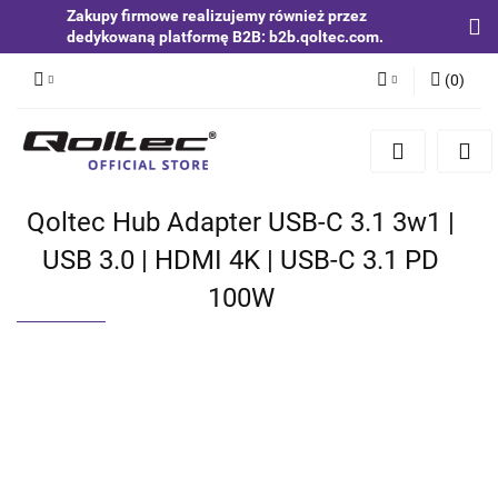
Zakupy firmowe realizujemy również przez
dedykowaną platformę B2B: b2b.qoltec.com.
(
0
)
Zaloguj się
Zarejestruj się
Dodaj zgłoszenie
Qoltec Hub Adapter USB-C 3.1 3w1 |
Zgody cookies
USB 3.0 | HDMI 4K | USB-C 3.1 PD
100W