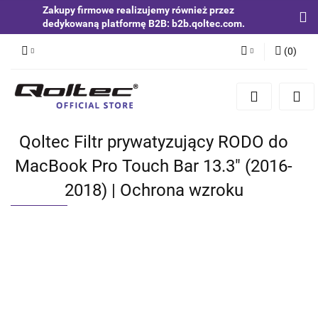
Zakupy firmowe realizujemy również przez
dedykowaną platformę B2B: b2b.qoltec.com.
(
0
)
Zaloguj się
Zarejestruj się
Dodaj zgłoszenie
Qoltec Filtr prywatyzujący RODO do
Zgody cookies
MacBook Pro Touch Bar 13.3" (2016-
2018) | Ochrona wzroku