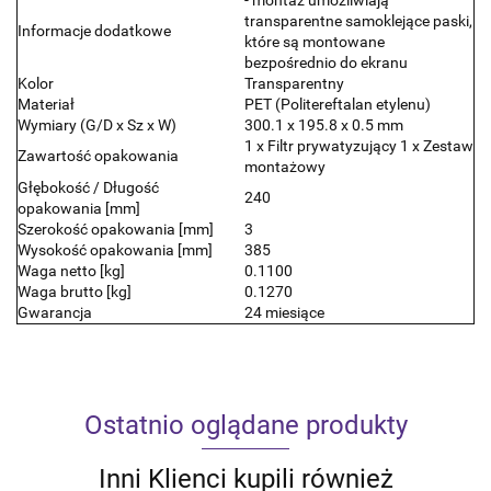
- montaż umożliwiają
transparentne samoklejące paski,
Informacje dodatkowe
które są montowane
bezpośrednio do ekranu
Kolor
Transparentny
Materiał
PET (Politereftalan etylenu)
Wymiary (G/D x Sz x W)
300.1 x 195.8 x 0.5 mm
1 x Filtr prywatyzujący 1 x Zestaw
Zawartość opakowania
montażowy
Głębokość / Długość
240
opakowania [mm]
Szerokość opakowania [mm]
3
Wysokość opakowania [mm]
385
Waga netto [kg]
0.1100
Waga brutto [kg]
0.1270
Gwarancja
24 miesiące
Ostatnio oglądane produkty
Inni Klienci kupili również