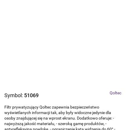
Qoltec
Symbol:
51069
Filtr prywatyzujący Qoltec zapewnia bezpieczeństwo
wyświetlanych informacji tak, aby były widoczne jedynie dla
osoby znajdującej się na wprost ekranu. Dodatkowo oferuje: -
najwyższą jakość materiału, - szeroką gamę produktów, -
antyrefleksyjną powłokę, - ograniczenie kąta widzenia do 60° -