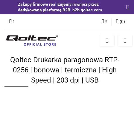
Zakupy firmowe realizujemy również przez
dedykowaną platformę B2B: b2b.qoltec.com.
(
0
)
Zaloguj się
Zarejestruj się
Dodaj zgłoszenie
Qoltec Drukarka paragonowa RTP-
Zgody cookies
0256 | bonowa | termiczna | High
Speed | 203 dpi | USB