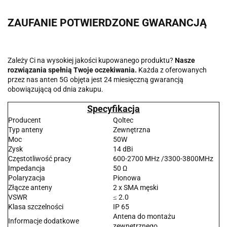
ZAUFANIE POTWIERDZONE GWARANCJĄ
Zależy Ci na wysokiej jakości kupowanego produktu?
Nasze
rozwiązania spełnią Twoje oczekiwania.
Każda z oferowanych
przez nas anten 5G objęta jest 24 miesięczną gwarancją
obowiązującą od dnia zakupu.
Specyfikacja
Producent
Qoltec
Typ anteny
Zewnętrzna
Moc
50W
Zysk
14 dBi
Częstotliwość pracy
600-2700 MHz /3300-3800MHz
Impedancja
50 Ω
Polaryzacja
Pionowa
Złącze anteny
2 x SMA męski
VSWR
≤ 2.0
Klasa szczelności
IP 65
Antena do montażu
Informacje dodatkowe
zewnętrznego