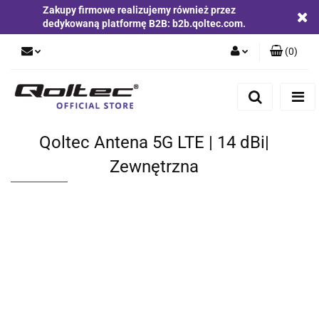
Zakupy firmowe realizujemy również przez
dedykowaną platformę B2B: b2b.qoltec.com.
(
0
)
Zaloguj się
Zarejestruj się
Dodaj zgłoszenie
Qoltec Antena 5G LTE | 14 dBi|
Zgody cookies
Zewnętrzna