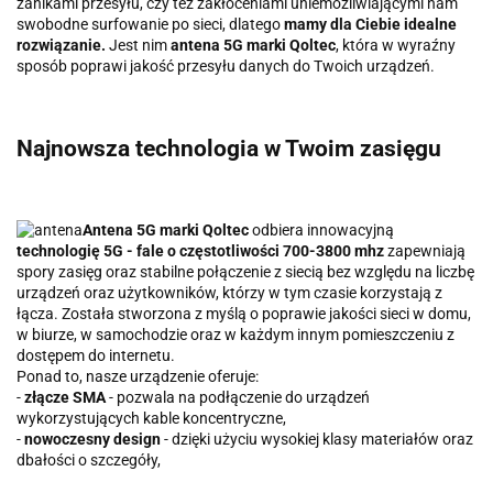
zanikami przesyłu, czy też zakłóceniami uniemożliwiającymi nam
swobodne surfowanie po sieci, dlatego
mamy dla Ciebie idealne
rozwiązanie.
Jest nim
antena 5G marki Qoltec
, która w wyraźny
sposób poprawi jakość przesyłu danych do Twoich urządzeń.
Najnowsza technologia w Twoim zasięgu
Antena 5G marki Qoltec
odbiera innowacyjną
technologię 5G - fale o częstotliwości 700-3800 mhz
zapewniają
spory zasięg oraz stabilne połączenie z siecią bez względu na liczbę
urządzeń oraz użytkowników, którzy w tym czasie korzystają z
łącza. Została stworzona z myślą o poprawie jakości sieci w domu,
w biurze, w samochodzie oraz w każdym innym pomieszczeniu z
dostępem do internetu.
Ponad to, nasze urządzenie oferuje:
-
złącze SMA
- pozwala na podłączenie do urządzeń
wykorzystujących kable koncentryczne,
-
nowoczesny design
- dzięki użyciu wysokiej klasy materiałów oraz
dbałości o szczegóły,