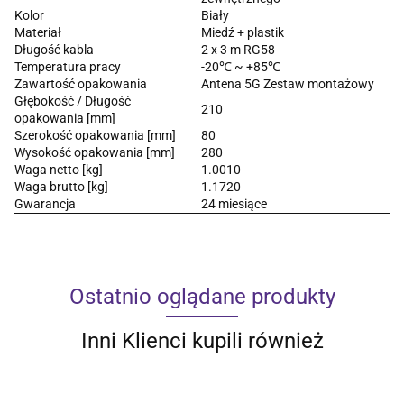
Kolor
Biały
Materiał
Miedź + plastik
Długość kabla
2 x 3 m RG58
Temperatura pracy
-20℃ ~ +85℃
Zawartość opakowania
Antena 5G Zestaw montażowy
Głębokość / Długość
210
opakowania [mm]
Szerokość opakowania [mm]
80
Wysokość opakowania [mm]
280
Waga netto [kg]
1.0010
Waga brutto [kg]
1.1720
Gwarancja
24 miesiące
Ostatnio oglądane produkty
Inni Klienci kupili również