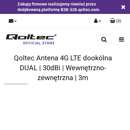
Zakupy firmowe realizujemy również przez
dedykowaną platformę B2B: b2b.qoltec.com.
(
0
)
Zaloguj się
Zarejestruj się
Dodaj zgłoszenie
Qoltec Antena 4G LTE dookólna
Zgody cookies
DUAL | 30dBi | Wewnętrzno-
zewnętrzna | 3m