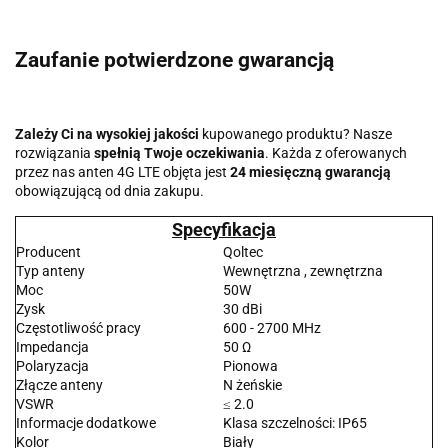
Zaufanie potwierdzone gwarancją
Zależy Ci na wysokiej jakości
kupowanego produktu? Nasze
rozwiązania
spełnią Twoje oczekiwania
. Każda z oferowanych
przez nas anten 4G LTE objęta jest
24 miesięczną gwarancją
obowiązującą od dnia zakupu.
Specyfikacja
Producent
Qoltec
Typ anteny
Wewnętrzna , zewnętrzna
Moc
50W
Zysk
30 dBi
Częstotliwość pracy
600 - 2700 MHz
Impedancja
50 Ω
Polaryzacja
Pionowa
Złącze anteny
N żeńskie
VSWR
≤ 2.0
Informacje dodatkowe
Klasa szczelności: IP65
Kolor
Biały