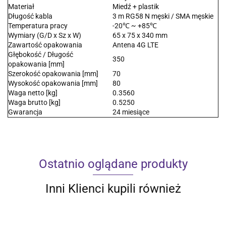
Materiał
Miedź + plastik
Długość kabla
3 m RG58 N męski / SMA męskie
Temperatura pracy
-20℃ ~ +85℃
Wymiary (G/D x Sz x W)
65 x 75 x 340 mm
Zawartość opakowania
Antena 4G LTE
Głębokość / Długość
350
opakowania [mm]
Szerokość opakowania [mm]
70
Wysokość opakowania [mm]
80
Waga netto [kg]
0.3560
Waga brutto [kg]
0.5250
Gwarancja
24 miesiące
Ostatnio oglądane produkty
Inni Klienci kupili również