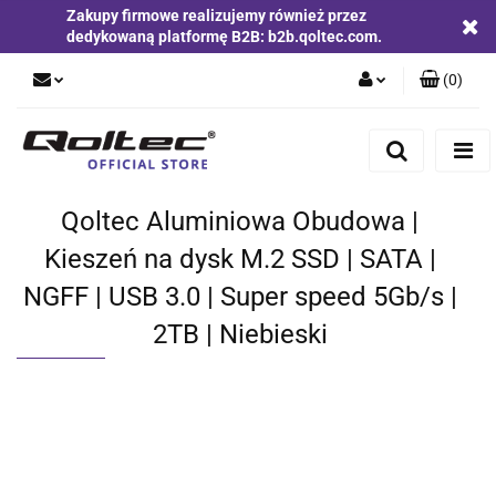
Zakupy firmowe realizujemy również przez
dedykowaną platformę B2B: b2b.qoltec.com.
(
0
)
Zaloguj się
Zarejestruj się
Dodaj zgłoszenie
Qoltec Aluminiowa Obudowa |
Zgody cookies
Kieszeń na dysk M.2 SSD | SATA |
NGFF | USB 3.0 | Super speed 5Gb/s |
2TB | Niebieski