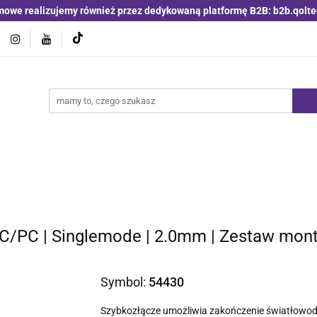
mowe realizujemy również przez dedykowaną platformę B2B: b2b.qolte
jniki i detektory
Switche | Ethernet
Anteny LTE 4G 5G
O4
Nowości
Bestsellery
Qoltec B2B
Blog
 | Ethernet
Anteny LTE 4G 5G
Akumulatory LiFePO4
C/PC | Singlemode | 2.0mm | Zestaw mont
Symbol:
54430
Szybkozłącze umożliwia zakończenie światłowod