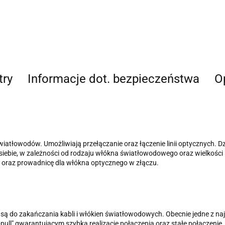
try
Informacje dot. bezpieczeństwa
Op
wiatłowodów. Umożliwiają przełączanie oraz łączenie linii optycznych. D
d siebie, w zależności od rodzaju włókna światłowodowego oraz wielkości i 
 oraz prowadnicę dla włókna optycznego w złączu.
są do zakańczania kabli i włókien światłowodowych. Obecnie jedne z n
ull" gwarantującym szybką realizację połączenia oraz stałe połączeni