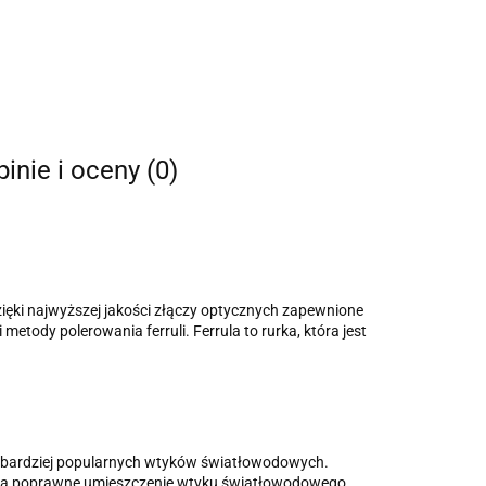
inie i oceny (0)
zięki najwyższej jakości złączy optycznych zapewnione
metody polerowania ferruli. Ferrula to rurka, która jest
ajbardziej popularnych wtyków światłowodowych.
e, a poprawne umieszczenie wtyku światłowodowego