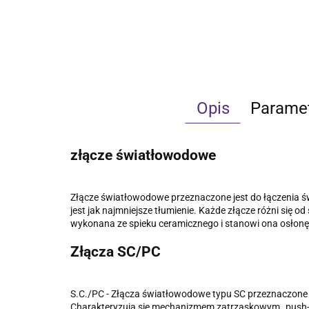
Opis
Parame
złącze światłowodowe
Złącze światłowodowe przeznaczone jest do
łączenia ś
jest jak najmniejsze tłumienie. Każde złącze różni się o
wykonana ze spieku ceramicznego i stanowi ona osłonę
Złącza SC/PC
S.C./PC - Złącza światłowodowe typu SC przeznaczone 
Charakteryzują się mechanizmem zatrzaskowym „push-p