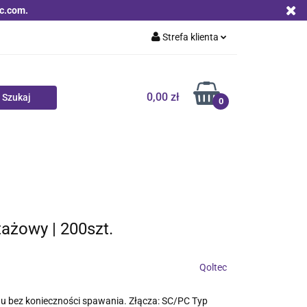
c.com.
Strefa klienta
Zaloguj się
Zarejestruj się
0,00 zł
0
Dodaj zgłoszenie
Zgody cookies
Nowości
Bestsellery
Qoltec B2B
ażowy | 200szt.
Qoltec
u bez konieczności spawania. Złącza: SC/PC Typ