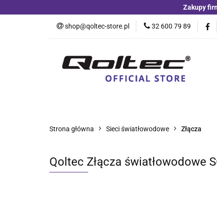
Zakupy fir
Kategorie
Czu
shop@qoltec-store.pl
32 600 79 89
Akumulatory LiFeP
Kategorie
Czujniki i detektory
Switche
Blog
Strona główna
Sieci światłowodowe
Złącza
Qoltec Złącza światłowodowe S