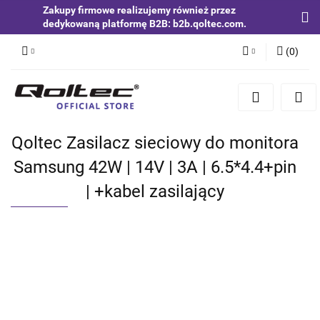
Zakupy firmowe realizujemy również przez
dedykowaną platformę B2B: b2b.qoltec.com.
(
0
)
Zaloguj się
Zarejestruj się
Dodaj zgłoszenie
Qoltec Zasilacz sieciowy do monitora
Zgody cookies
Samsung 42W | 14V | 3A | 6.5*4.4+pin
| +kabel zasilający