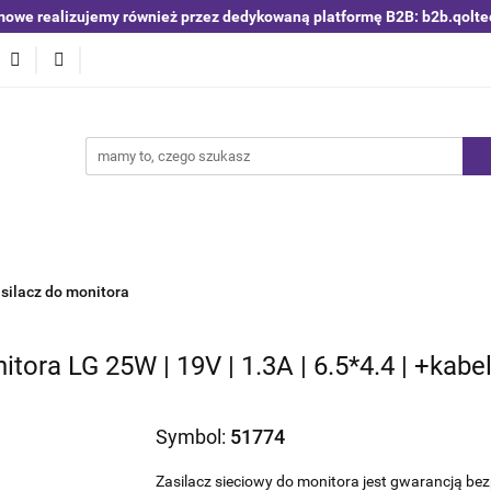
mowe realizujemy również przez dedykowaną platformę B2B: b2b.qolte
niki i detektory
Switche | Ethernet
Anteny LTE 4G 5G
O4
Nowości
Bestsellery
Qoltec B2B
Blog
 | Ethernet
Anteny LTE 4G 5G
Akumulatory LiFePO4
silacz do monitora
tora LG 25W | 19V | 1.3A | 6.5*4.4 | +kabel
Symbol:
51774
Zasilacz sieciowy do monitora jest gwarancją be