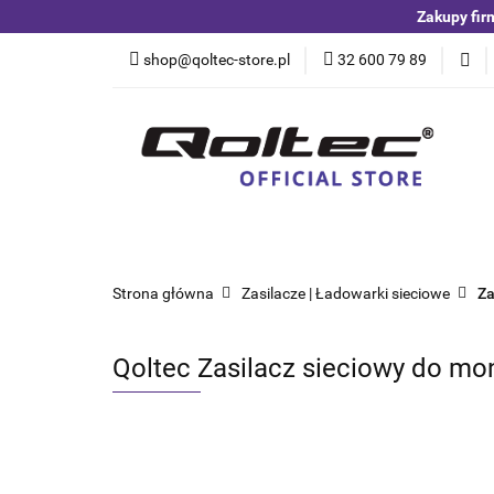
Zakupy fir
Kategorie
Czuj
shop@qoltec-store.pl
32 600 79 89
Akumulatory LiFeP
Kategorie
Czujniki i detektory
Switche
Blog
Strona główna
Zasilacze | Ładowarki sieciowe
Za
Qoltec Zasilacz sieciowy do moni