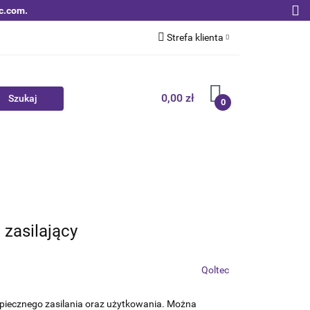
c.com.
Strefa klienta
Zaloguj się
Zarejestruj się
0,00 zł
0
Dodaj zgłoszenie
Zgody cookies
Nowości
Bestsellery
Qoltec B2B
 zasilający
Qoltec
zpiecznego zasilania oraz użytkowania. Można