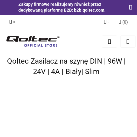
Zakupy firmowe realizujemy również przez
dedykowaną platformę B2B: b2b.qoltec.com.
(
0
)
Zaloguj się
Zarejestruj się
Dodaj zgłoszenie
Qoltec Zasilacz na szynę DIN | 96W |
Zgody cookies
24V | 4A | Biały| Slim