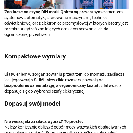
Zasilacze na szynę DIN marki Qoltec
są przydatnym elementem
systemów automatyki, sterowania maszynami, technice
oświetleniowej oraz elektronice przemysłowej w których istotny jest
rozmiar urządzeń zasilających oraz dostosowanie ich do
ograniczonej przestrzeni.
Kompaktowe wymiary
Ułatwieniem w zorganizowaniu przestrzeni do montażu zasilacza
jest jego
wersja SLIM
- niewielkie rozmiary pozwolą na
bezproblemową instalację
, a
ergonomiczny kształt
z łatwością
dopasuje się do wybranej szafy elektrycznej.
Dopasuj swój model
Nie wiesz jaki zasilacz wybrać? To proste:
Należy koniecznie obliczyć pobór mocy wszystkich obsługiwanych
przez niego urządzeń. Suma pozwoli na określenie minimalnej