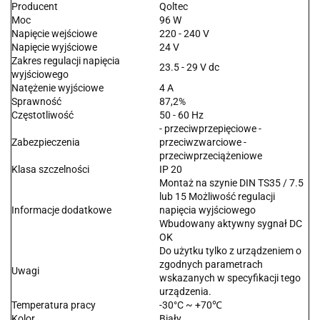
Producent
Qoltec
Moc
96 W
Napięcie wejściowe
220 - 240 V
Napięcie wyjściowe
24 V
Zakres regulacji napięcia
23.5 - 29 V dc
wyjściowego
Natężenie wyjściowe
4 A
Sprawność
87,2%
Częstotliwość
50 - 60 Hz
- przeciwprzepięciowe -
Zabezpieczenia
przeciwzwarciowe -
przeciwprzeciążeniowe
Klasa szczelności
IP 20
Montaż na szynie DIN TS35 / 7.5
lub 15 Możliwość regulacji
Informacje dodatkowe
napięcia wyjściowego
Wbudowany aktywny sygnał DC
OK
Do użytku tylko z urządzeniem o
zgodnych parametrach
Uwagi
wskazanych w specyfikacji tego
urządzenia.
Temperatura pracy
-30°C ~ +70℃
Kolor
Biały