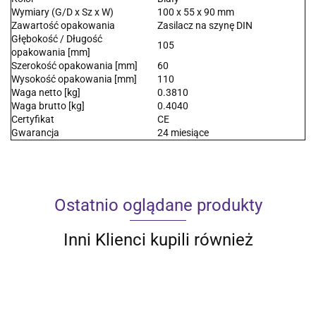
Wymiary (G/D x Sz x W)
100 x 55 x 90 mm
Zawartość opakowania
Zasilacz na szynę DIN
Głębokość / Długość
105
opakowania [mm]
Szerokość opakowania [mm]
60
Wysokość opakowania [mm]
110
Waga netto [kg]
0.3810
Waga brutto [kg]
0.4040
Certyfikat
CE
Gwarancja
24 miesiące
Ostatnio oglądane produkty
Inni Klienci kupili również