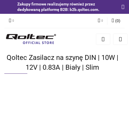
Zakupy firmowe realizujemy również przez
dedykowaną platformę B2B: b2b.qoltec.com.
(
0
)
Zaloguj się
Zarejestruj się
Dodaj zgłoszenie
Qoltec Zasilacz na szynę DIN | 10W |
Zgody cookies
12V | 0.83A | Biały | Slim