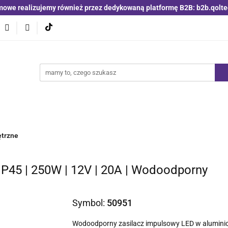
mowe realizujemy również przez dedykowaną platformę B2B: b2b.qolte
niki i detektory
Switche | Ethernet
Anteny LTE 4G 5G
O4
Nowości
Bestsellery
Qoltec B2B
Blog
 | Ethernet
Anteny LTE 4G 5G
Akumulatory LiFePO4
ętrzne
IP45 | 250W | 12V | 20A | Wodoodporny
Symbol:
50951
Wodoodporny zasilacz impulsowy LED w aluminiow