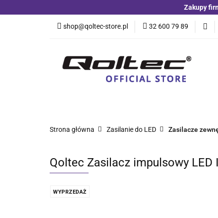
Zakupy fir
Kategorie
Czuj
shop@qoltec-store.pl
32 600 79 89
Akumulatory LiFeP
Kategorie
Czujniki i detektory
Switche
Blog
Strona główna
Zasilanie do LED
Zasilacze zewn
Qoltec Zasilacz impulsowy LED 
WYPRZEDAŻ