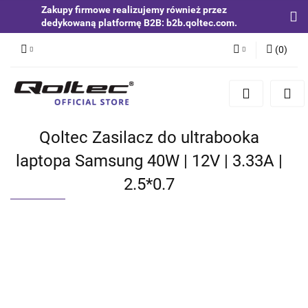
Zakupy firmowe realizujemy również przez
dedykowaną platformę B2B: b2b.qoltec.com.
(
0
)
Zaloguj się
Zarejestruj się
Dodaj zgłoszenie
Qoltec Zasilacz do ultrabooka
Zgody cookies
laptopa Samsung 40W | 12V | 3.33A |
2.5*0.7