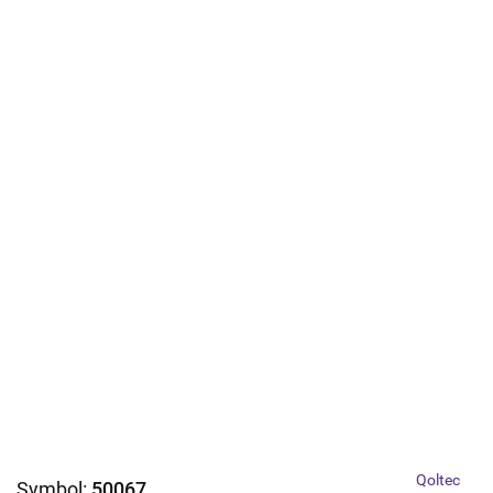
Qoltec
Symbol:
50067