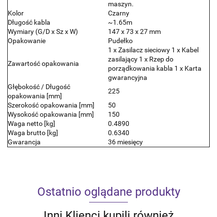
maszyn.
Kolor
Czarny
Długość kabla
~1.65m
Wymiary (G/D x Sz x W)
147 x 73 x 27 mm
Opakowanie
Pudełko
1 x Zasilacz sieciowy 1 x Kabel
zasilający 1 x Rzep do
Zawartość opakowania
porządkowania kabla 1 x Karta
gwarancyjna
Głębokość / Długość
225
opakowania [mm]
Szerokość opakowania [mm]
50
Wysokość opakowania [mm]
150
Waga netto [kg]
0.4890
Waga brutto [kg]
0.6340
Gwarancja
36 miesięcy
Ostatnio oglądane produkty
Inni Klienci kupili również