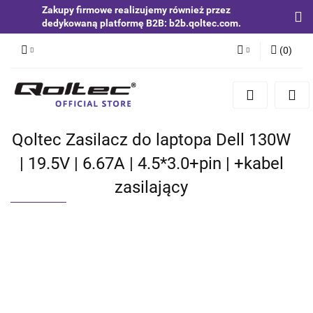
Zakupy firmowe realizujemy również przez
dedykowaną platformę B2B: b2b.qoltec.com.
(
0
)
Zaloguj się
Zarejestruj się
Dodaj zgłoszenie
Qoltec Zasilacz do laptopa Dell 130W
Zgody cookies
| 19.5V | 6.67A | 4.5*3.0+pin | +kabel
zasilający