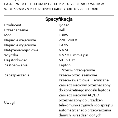
PA-4E PA-13 PE1-00 CM161 JU012 2TXJ7 331-5817 WRHKW
VJCH5 VNM7N 2TXJ7 D232H X408G 330-1829 330-1830
Specyfikacja
Producent
Qoltec
Przeznaczenie
Dell
Moc
130W
Napięcie wejściowe
220 - 240 V
Napięcie wyjściowe
19.5V
Natężenie wyjściowe
6.67A
Wtyczka
4.5 * 3.0 mm + pin
Częstotliwość
50 - 60 Hz
Zastosowanie
Laptop
- Przeciwprzepięciowe -
Zabezpieczenia
Przeciwprzeciążeniowe -
Przeciwzwarciowe - Termiczne
Zasilacz sieciowy przeznaczony
do konkretnego modelu laptopa.
Zasilacz sieciowy AC/DC
przeznaczony do urządzeń
Uwagi
telekomunikacyjnych i do sprzętu
automatycznego przetwarzania
danych i urządzeń do tych