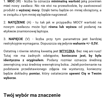
1.
MOC
(W) - liczba ta oznacza
minimalną wartość
jaką powinien
mieć nowy zasilacz. Nic nie stoi na przeszkodzie, by zastosować
produkt o
wyższej mocy
. Dzięki temu będzie on mniej obciążony, a
w związku z tym mniej się będzie nagrzewał.
2.
NATĘŻENIE
(A) - tu tak jak w przypadku MOCY wartość na
nowym zasilaczu może być
równa lub wyższa
od podanej na
etykiecie znamionowej laptopa.
3.
NAPIĘCIE
(V) - liczba przy tym parametrze jest bardziej
restrykcyjnie wymagana. Dopuszcza się jedynie
wahanie +/- 0,5V.
Ostatnią i równie istotną kwestią jest
WTYCZKA
. Bez niej ani rusz!
Tutaj nie ma żadnych odstępstw,
konieczne jest, by była
identyczna z oryginałem
. Podany rozmiar oznacza średnicę
zewnętrzną oraz średnicę wewnętrzną bolca. Jeżeli porównanie na
podstawie przedstawionego zdjęcia nie wystarczy, konieczny
będzie dokładny
pomiar
, który ostatecznie
upewni Cię w Twoim
wyborze
.
Twój wybór ma znaczenie