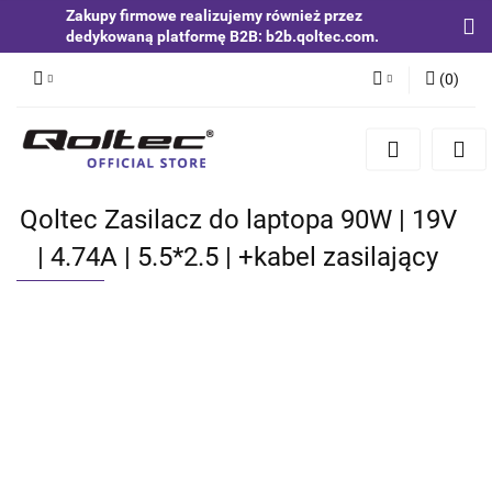
Zakupy firmowe realizujemy również przez
dedykowaną platformę B2B: b2b.qoltec.com.
(
0
)
Zaloguj się
Zarejestruj się
Dodaj zgłoszenie
Qoltec Zasilacz do laptopa 90W | 19V
Zgody cookies
| 4.74A | 5.5*2.5 | +kabel zasilający