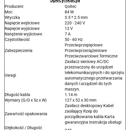
Producent
Qoltec
Moc
84 W
Wtyczka
5.5 * 2.5 mm
Napięcie wejściowe
220 - 240 V
Napięcie wyjściowe
12 V
Natężenie wyjściowe
7 A
Częstotliwość
50 - 60 Hz
Przeciwprzepięciowe
Zabezpieczenia
Przeciwprzeciążeniowe
Przeciwzwarciowe Termiczne
Zasilacz sieciowy AC/DC
przeznaczony do urządzeń
telekomunikacyjnych i do sprzętu
Uwagi
automatycznego przetwarzania
danych i urządzeń do tych
maszyn.
Długość kabla
1.14 m
Wymiary (G/D x Sz x W)
127 x 52 x 30 mm
Zasilacz desktopowy Kabel
zasilający Rzep do
Zawartość opakowania
porządkowania kabla Karta
gwarancyjna Instrukcja obsługi
Głębokość / Długość