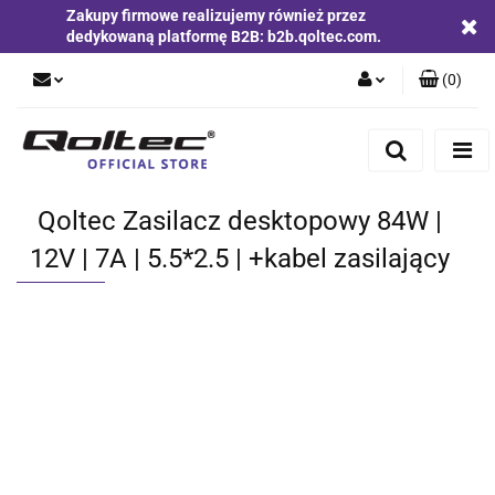
Zakupy firmowe realizujemy również przez
dedykowaną platformę B2B: b2b.qoltec.com.
(
0
)
Zaloguj się
Zarejestruj się
Dodaj zgłoszenie
Qoltec Zasilacz desktopowy 84W |
Zgody cookies
12V | 7A | 5.5*2.5 | +kabel zasilający