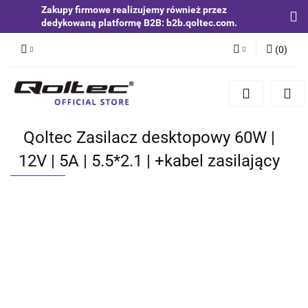
Zakupy firmowe realizujemy również przez
dedykowaną platformę B2B: b2b.qoltec.com.
(
0
)
Zaloguj się
Zarejestruj się
Dodaj zgłoszenie
Qoltec Zasilacz desktopowy 60W |
Zgody cookies
12V | 5A | 5.5*2.1 | +kabel zasilający