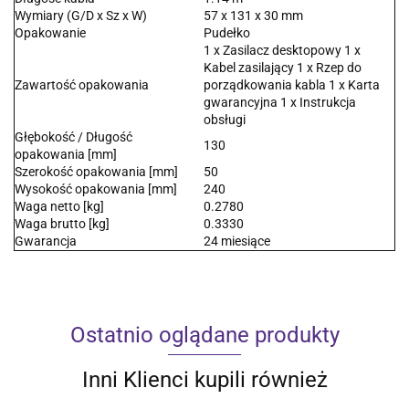
Wymiary (G/D x Sz x W)
57 x 131 x 30 mm
Opakowanie
Pudełko
1 x Zasilacz desktopowy 1 x
Kabel zasilający 1 x Rzep do
Zawartość opakowania
porządkowania kabla 1 x Karta
gwarancyjna 1 x Instrukcja
obsługi
Głębokość / Długość
130
opakowania [mm]
Szerokość opakowania [mm]
50
Wysokość opakowania [mm]
240
Waga netto [kg]
0.2780
Waga brutto [kg]
0.3330
Gwarancja
24 miesiące
Ostatnio oglądane produkty
Inni Klienci kupili również