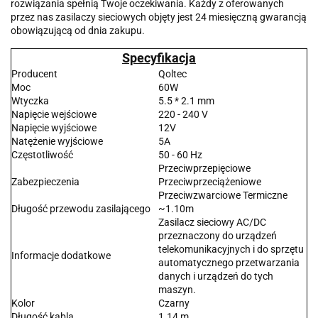
rozwiązania spełnią Twoje oczekiwania. Każdy z oferowanych
przez nas zasilaczy sieciowych objęty jest 24 miesięczną gwarancją
obowiązującą od dnia zakupu.
Specyfikacja
Producent
Qoltec
Moc
60W
Wtyczka
5.5 * 2.1 mm
Napięcie wejściowe
220 - 240 V
Napięcie wyjściowe
12V
Natężenie wyjściowe
5A
Częstotliwość
50 - 60 Hz
Przeciwprzepięciowe
Zabezpieczenia
Przeciwprzeciążeniowe
Przeciwzwarciowe Termiczne
Długość przewodu zasilającego
~1.10m
Zasilacz sieciowy AC/DC
przeznaczony do urządzeń
telekomunikacyjnych i do sprzętu
Informacje dodatkowe
automatycznego przetwarzania
danych i urządzeń do tych
maszyn.
Kolor
Czarny
Długość kabla
1.14 m