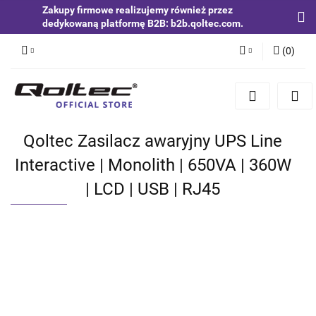
Zakupy firmowe realizujemy również przez
dedykowaną platformę B2B: b2b.qoltec.com.
(
0
)
Zaloguj się
Zarejestruj się
Dodaj zgłoszenie
Qoltec Zasilacz awaryjny UPS Line
Zgody cookies
Interactive | Monolith | 650VA | 360W
| LCD | USB | RJ45