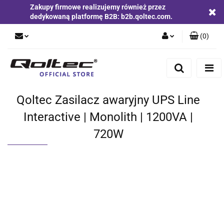
Zakupy firmowe realizujemy również przez
dedykowaną platformę B2B: b2b.qoltec.com.
(
0
)
Zaloguj się
Zarejestruj się
Dodaj zgłoszenie
Qoltec Zasilacz awaryjny UPS Line
Zgody cookies
Interactive | Monolith | 1200VA |
720W