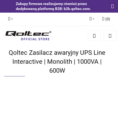
Zakupy firmowe realizujemy również przez
dedykowaną platformę B2B: b2b.qoltec.com.
(
0
)
Zaloguj się
Zarejestruj się
Dodaj zgłoszenie
Qoltec Zasilacz awaryjny UPS Line
Zgody cookies
Interactive | Monolith | 1000VA |
600W