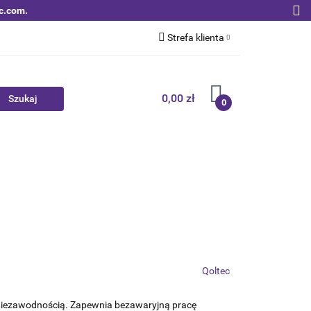
c.com.
Strefa klienta
Zaloguj się
Zarejestruj się
0,00 zł
0
Dodaj zgłoszenie
Zgody cookies
Nowości
Bestsellery
Qoltec B2B
Qoltec
ę niezawodnością. Zapewnia bezawaryjną pracę