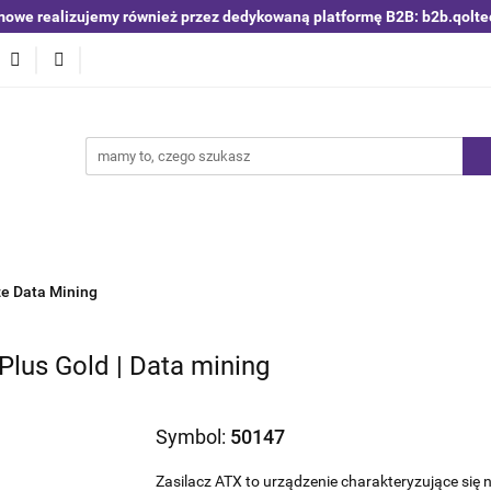
mowe realizujemy również przez dedykowaną platformę B2B: b2b.qolte
niki i detektory
Switche | Ethernet
Anteny LTE 4G 5G
O4
Nowości
Bestsellery
Qoltec B2B
Blog
 | Ethernet
Anteny LTE 4G 5G
Akumulatory LiFePO4
ze Data Mining
Plus Gold | Data mining
Symbol:
50147
Zasilacz ATX to urządzenie charakteryzujące si