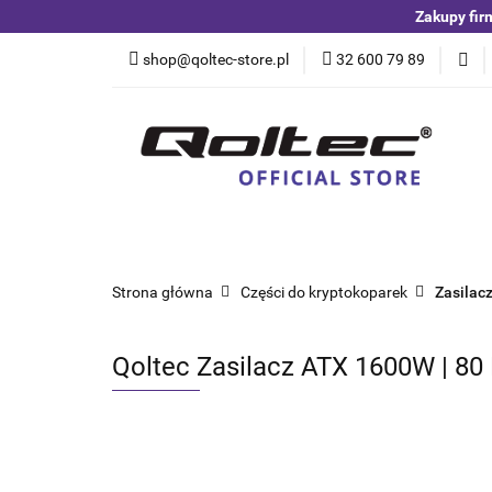
Zakupy fir
Kategorie
Czuj
shop@qoltec-store.pl
32 600 79 89
Akumulatory LiFeP
Kategorie
Czujniki i detektory
Switche
Blog
Strona główna
Części do kryptokoparek
Zasilac
Qoltec Zasilacz ATX 1600W | 80 