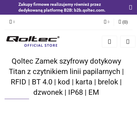
Zakupy firmowe realizujemy również przez
dedykowaną platformę B2B: b2b.qoltec.com.
(
0
)
Zaloguj się
Zarejestruj się
Dodaj zgłoszenie
Qoltec Zamek szyfrowy dotykowy
Zgody cookies
Titan z czytnikiem linii papilarnych |
RFID | BT 4.0 | kod | karta | brelok |
dzwonek | IP68 | EM