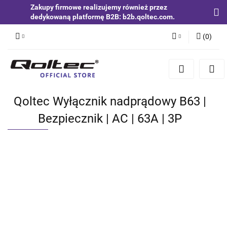
Zakupy firmowe realizujemy również przez
dedykowaną platformę B2B: b2b.qoltec.com.
(
0
)
Zaloguj się
Zarejestruj się
Dodaj zgłoszenie
Qoltec Wyłącznik nadprądowy B63 |
Zgody cookies
Bezpiecznik | AC | 63A | 3P