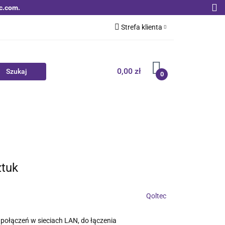
c.com.
Strefa klienta
Zaloguj się
Zarejestruj się
0,00 zł
0
Dodaj zgłoszenie
Zgody cookies
Nowości
Bestsellery
Qoltec B2B
ztuk
Qoltec
ołączeń w sieciach LAN, do łączenia