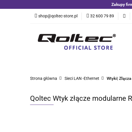
Zakupy fir
Kategorie
Czuj
shop@qoltec-store.pl
32 600 79 89
Akumulatory LiFeP
Kategorie
Czujniki i detektory
Switche
Blog
Strona główna
Sieci LAN -Ethernet
Wtyki| Złącza
Qoltec Wtyk złącze modularne RJ