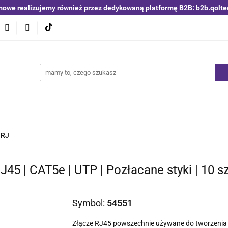
mowe realizujemy również przez dedykowaną platformę B2B: b2b.qolte
niki i detektory
Switche | Ethernet
Anteny LTE 4G 5G
O4
Nowości
Bestsellery
Qoltec B2B
Blog
 | Ethernet
Anteny LTE 4G 5G
Akumulatory LiFePO4
 RJ
45 | CAT5e | UTP | Pozłacane styki | 10 s
Symbol:
54551
Złącze RJ45 powszechnie używane do tworzenia p