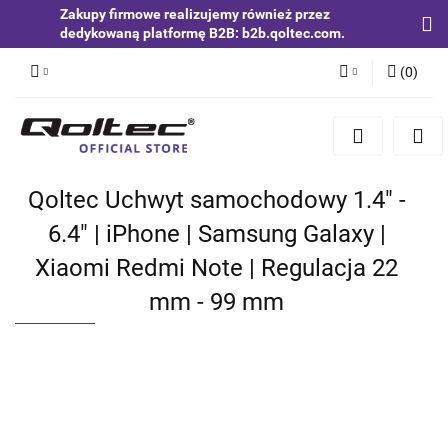
Zakupy firmowe realizujemy również przez
dedykowaną platformę B2B: b2b.qoltec.com.
(
0
)
Zaloguj się
Zarejestruj się
Dodaj zgłoszenie
Qoltec Uchwyt samochodowy 1.4" -
Zgody cookies
6.4" | iPhone | Samsung Galaxy |
Xiaomi Redmi Note | Regulacja 22
mm - 99 mm