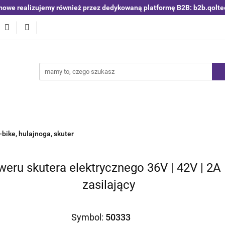
mowe realizujemy również przez dedykowaną platformę B2B: b2b.qolte
niki i detektory
Switche | Ethernet
Anteny LTE 4G 5G
O4
Nowości
Bestsellery
Qoltec B2B
Blog
 | Ethernet
Anteny LTE 4G 5G
Akumulatory LiFePO4
bike, hulajnoga, skuter
eru skutera elektrycznego 36V | 42V | 2A 
zasilający
Symbol:
50333