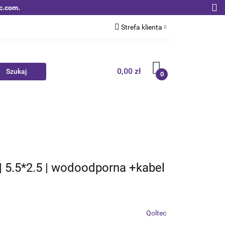
c.com.
Strefa klienta
Zaloguj się
Zarejestruj się
0,00 zł
0
Dodaj zgłoszenie
Zgody cookies
Nowości
Bestsellery
Qoltec B2B
| 5.5*2.5 | wodoodporna +kabel
Qoltec