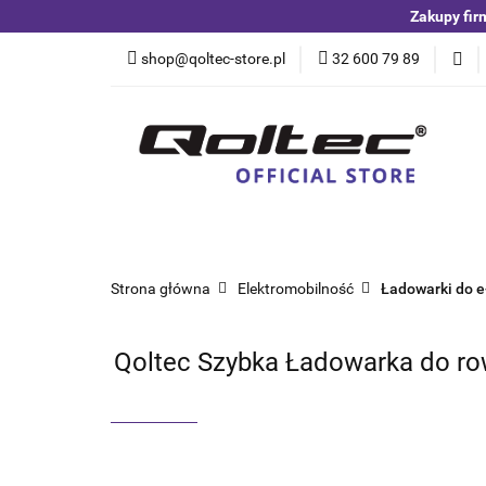
Zakupy fir
Kategorie
Czuj
shop@qoltec-store.pl
32 600 79 89
Akumulatory LiFeP
Kategorie
Czujniki i detektory
Switche
Blog
Strona główna
Elektromobilność
Ładowarki do e-
Qoltec Szybka Ładowarka do row