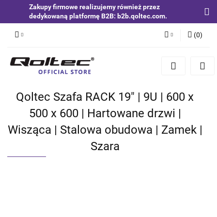
Zakupy firmowe realizujemy również przez
dedykowaną platformę B2B: b2b.qoltec.com.
(
0
)
Zaloguj się
Zarejestruj się
Dodaj zgłoszenie
Qoltec Szafa RACK 19" | 9U | 600 x
Zgody cookies
500 x 600 | Hartowane drzwi |
Wisząca | Stalowa obudowa | Zamek |
Szara