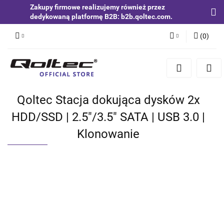
Zakupy firmowe realizujemy również przez
dedykowaną platformę B2B: b2b.qoltec.com.
(
0
)
Zaloguj się
Zarejestruj się
Dodaj zgłoszenie
Qoltec Stacja dokująca dysków 2x
Zgody cookies
HDD/SSD | 2.5"/3.5" SATA | USB 3.0 |
Klonowanie