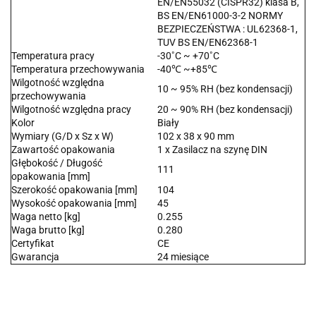
EN/EN55032 (CISPR32) klasa B,
BS EN/EN61000-3-2 NORMY
BEZPIECZEŃSTWA : UL62368-1,
TUV BS EN/EN62368-1
Temperatura pracy
-30˚C ~ +70˚C
Temperatura przechowywania
-40℃ ~+85℃
Wilgotność względna
10 ~ 95% RH (bez kondensacji)
przechowywania
Wilgotność względna pracy
20 ~ 90% RH (bez kondensacji)
Kolor
Biały
Wymiary (G/D x Sz x W)
102 x 38 x 90 mm
Zawartość opakowania
1 x Zasilacz na szynę DIN
Głębokość / Długość
111
opakowania [mm]
Szerokość opakowania [mm]
104
Wysokość opakowania [mm]
45
Waga netto [kg]
0.255
Waga brutto [kg]
0.280
Certyfikat
CE
Gwarancja
24 miesiące