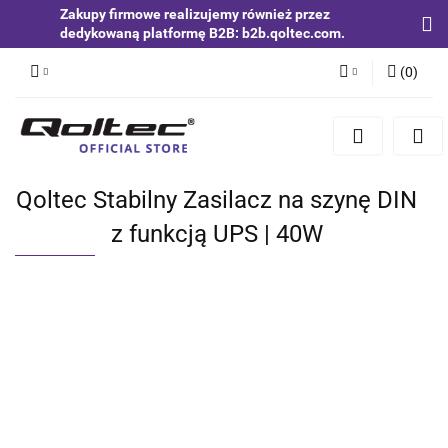
Zakupy firmowe realizujemy również przez
dedykowaną platformę B2B: b2b.qoltec.com.
(
0
)
Zaloguj się
Zarejestruj się
Dodaj zgłoszenie
Qoltec Stabilny Zasilacz na szynę DIN
Zgody cookies
z funkcją UPS | 40W