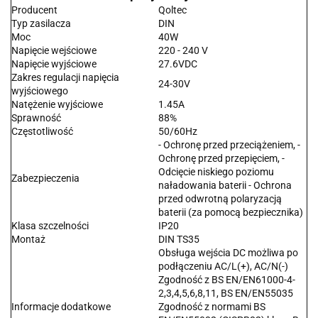
Producent
Qoltec
Typ zasilacza
DIN
Moc
40W
Napięcie wejściowe
220 - 240 V
Napięcie wyjściowe
27.6VDC
Zakres regulacji napięcia
24-30V
wyjściowego
Natężenie wyjściowe
1.45A
Sprawność
88%
Częstotliwość
50/60Hz
- Ochronę przed przeciążeniem, -
Ochronę przed przepięciem, -
Odcięcie niskiego poziomu
Zabezpieczenia
naładowania baterii - Ochrona
przed odwrotną polaryzacją
baterii (za pomocą bezpiecznika)
Klasa szczelności
IP20
Montaż
DIN TS35
Obsługa wejścia DC możliwa po
podłączeniu AC/L(+), AC/N(-)
Zgodność z BS EN/EN61000-4-
2,3,4,5,6,8,11, BS EN/EN55035
Informacje dodatkowe
Zgodność z normami BS