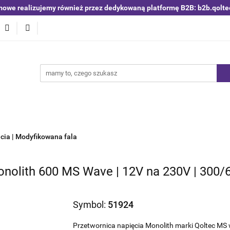
mowe realizujemy również przez dedykowaną platformę B2B: b2b.qolte
niki i detektory
Switche | Ethernet
Anteny LTE 4G 5G
O4
Nowości
Bestsellery
Qoltec B2B
Blog
 | Ethernet
Anteny LTE 4G 5G
Akumulatory LiFePO4
cia | Modyfikowana fala
onolith 600 MS Wave | 12V na 230V | 300/
Symbol:
51924
Przetwornica napięcia Monolith marki Qoltec MS w