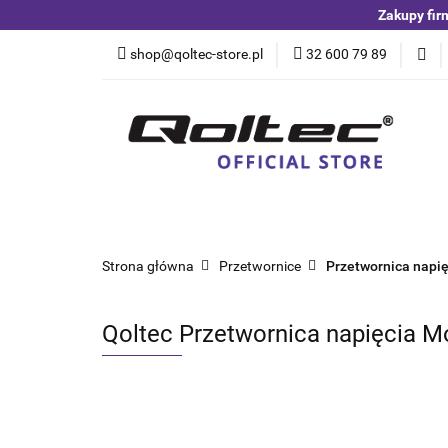
Zakupy fir
Kategorie
Czuj
shop@qoltec-store.pl
32 600 79 89
Akumulatory LiFeP
Kategorie
Czujniki i detektory
Switche
Blog
Strona główna
Przetwornice
Przetwornica napię
Qoltec Przetwornica napięcia M