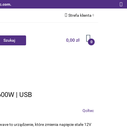
c.com.
Strefa klienta
Zaloguj się
Zarejestruj się
0,00 zł
0
Dodaj zgłoszenie
Zgody cookies
Nowości
Bestsellery
Qoltec B2B
600W | USB
Qoltec
ave to urządzenie, które zmienia napięcie stałe 12V