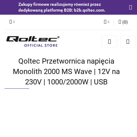
Zakupy firmowe realizujemy również przez
dedykowaną platformę B2B: b2b.qoltec.com.
(
0
)
Zaloguj się
Zarejestruj się
Dodaj zgłoszenie
Qoltec Przetwornica napięcia
Zgody cookies
Monolith 2000 MS Wave | 12V na
230V | 1000/2000W | USB