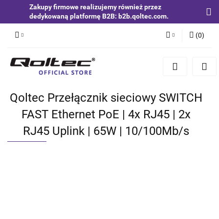
Zakupy firmowe realizujemy również przez
dedykowaną platformę B2B: b2b.qoltec.com.
(
0
)
Zaloguj się
Zarejestruj się
Dodaj zgłoszenie
Qoltec Przełącznik sieciowy SWITCH
Zgody cookies
FAST Ethernet PoE | 4x RJ45 | 2x
RJ45 Uplink | 65W | 10/100Mb/s