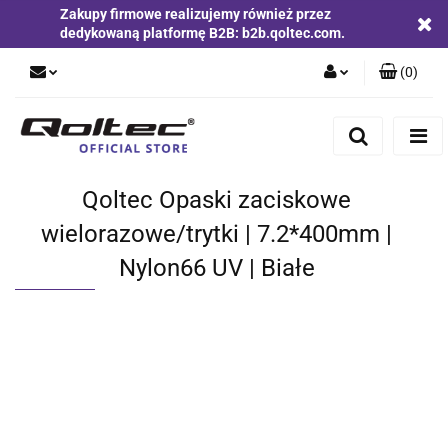
Zakupy firmowe realizujemy również przez
dedykowaną platformę B2B: b2b.qoltec.com.
(
0
)
Zaloguj się
Zarejestruj się
Dodaj zgłoszenie
Qoltec Opaski zaciskowe
Zgody cookies
wielorazowe/trytki | 7.2*400mm |
Nylon66 UV | Białe