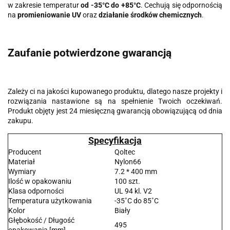
w zakresie temperatur
od -35°C do +85°C
. Cechują się odpornością
na
promieniowanie UV
oraz
działanie środków chemicznych
.
Zaufanie potwierdzone gwarancją
Zależy ci na jakości kupowanego produktu, dlatego nasze projekty i
rozwiązania nastawione są na spełnienie Twoich oczekiwań.
Produkt objęty jest 24 miesięczną gwarancją obowiązującą od dnia
zakupu.
Specyfikacja
Producent
Qoltec
Materiał
Nylon66
Wymiary
7.2 * 400 mm
Ilość w opakowaniu
100 szt.
Klasa odporności
UL 94 kl. V2
Temperatura użytkowania
-35˚C do 85˚C
Kolor
Biały
Głębokość / Długość
495
opakowania [mm]