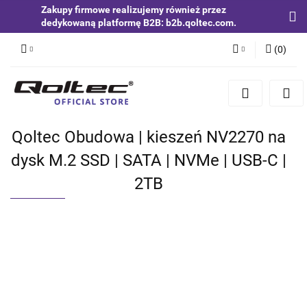
Zakupy firmowe realizujemy również przez
dedykowaną platformę B2B: b2b.qoltec.com.
(
0
)
Zaloguj się
Zarejestruj się
Dodaj zgłoszenie
Qoltec Obudowa | kieszeń NV2270 na
Zgody cookies
dysk M.2 SSD | SATA | NVMe | USB-C |
2TB