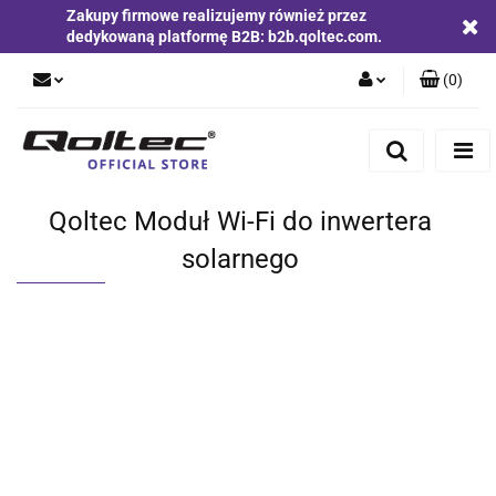
Zakupy firmowe realizujemy również przez
dedykowaną platformę B2B: b2b.qoltec.com.
(
0
)
Zaloguj się
Zarejestruj się
Dodaj zgłoszenie
Qoltec Moduł Wi-Fi do inwertera
Zgody cookies
solarnego