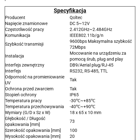
Specyfikacja
Producent
Qoltec
Napięcie znamionowe
DC 5~12V
Częstotliwość pracy
2.412GHz~2.484GHz
Komunikacja
IEEE802.11b/g/n
9600bps Maksymalna szybkość
Szybkość transmisji
72Mbps
Mocowanie na urządzeniu za
Instalacja
pomocą śrub, plug and play
Interfejs zewnętrzny
DB9/Aerial plug/RJ-45
Interfejs
RS232, RS-485, TTL
Odporność na promieniowanie
Tak
UV
Ochrona przed zwarciem
Tak
Stopień ochrony
IP65
Temperatura pracy
-30℃~+85℃
Temperatura przechowywania
-40℃~+90℃
Wymiary (G/D x Sz x W)
18 x 65 x 10 mm
Głębokość / Długość
73
opakowania [mm]
Szerokość opakowania [mm]
100
Wysokość opakowania [mm]
20