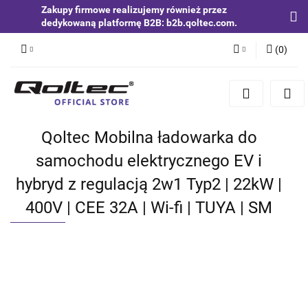
Zakupy firmowe realizujemy również przez
dedykowaną platformę B2B: b2b.qoltec.com.
(
0
)
Zaloguj się
Zarejestruj się
Dodaj zgłoszenie
Qoltec Mobilna ładowarka do
Zgody cookies
samochodu elektrycznego EV i
hybryd z regulacją 2w1 Typ2 | 22kW |
400V | CEE 32A | Wi-fi | TUYA | SM