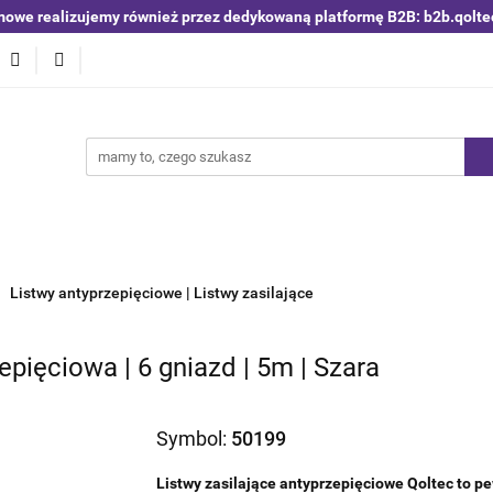
mowe realizujemy również przez dedykowaną platformę B2B: b2b.qolte
niki i detektory
Switche | Ethernet
Anteny LTE 4G 5G
O4
Nowości
Bestsellery
Qoltec B2B
Blog
 | Ethernet
Anteny LTE 4G 5G
Akumulatory LiFePO4
Listwy antyprzepięciowe | Listwy zasilające
epięciowa | 6 gniazd | 5m | Szara
Symbol:
50199
Listwy zasilające antyprzepięciowe Qoltec to p