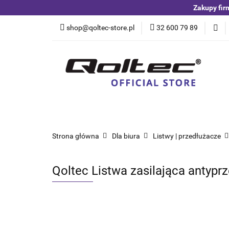
Zakupy fir
Kategorie
Czuj
shop@qoltec-store.pl
32 600 79 89
Akumulatory LiFeP
Kategorie
Czujniki i detektory
Switche
Blog
Strona główna
Dla biura
Listwy | przedłużacze
Qoltec Listwa zasilająca antyprz