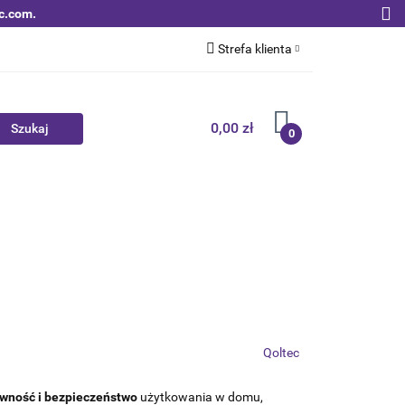
c.com.
Strefa klienta
Zaloguj się
Zarejestruj się
0,00 zł
0
Dodaj zgłoszenie
Zgody cookies
Nowości
Bestsellery
Qoltec B2B
Qoltec
ewność i bezpieczeństwo
użytkowania w domu,