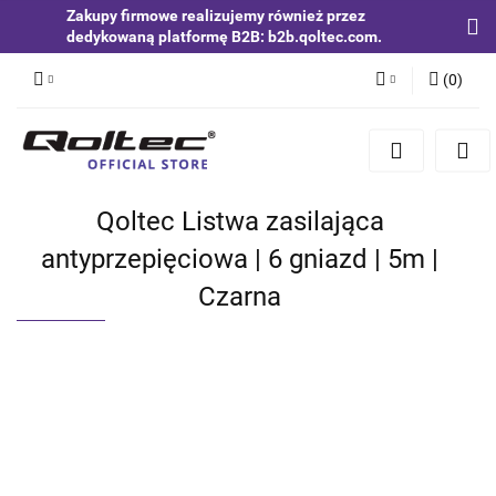
Zakupy firmowe realizujemy również przez
dedykowaną platformę B2B: b2b.qoltec.com.
(
0
)
Zaloguj się
Zarejestruj się
Dodaj zgłoszenie
Qoltec Listwa zasilająca
Zgody cookies
antyprzepięciowa | 6 gniazd | 5m |
Czarna