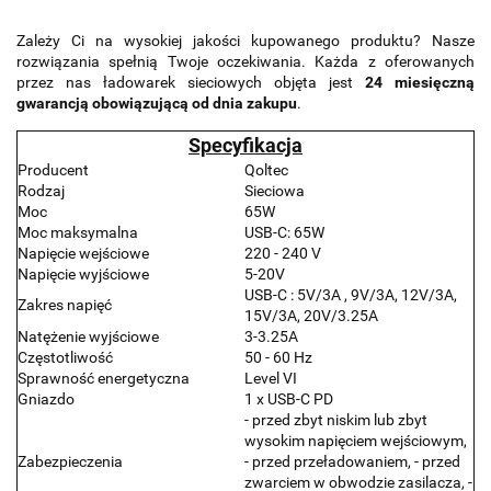
Zależy Ci na wysokiej jakości kupowanego produktu? Nasze
rozwiązania spełnią Twoje oczekiwania. Każda z oferowanych
przez nas ładowarek sieciowych objęta jest
24 miesięczną
gwarancją obowiązującą od dnia zakupu
.
Specyfikacja
Producent
Qoltec
Rodzaj
Sieciowa
Moc
65W
Moc maksymalna
USB-C: 65W
Napięcie wejściowe
220 - 240 V
Napięcie wyjściowe
5-20V
USB-C : 5V/3A , 9V/3A, 12V/3A,
Zakres napięć
15V/3A, 20V/3.25A
Natężenie wyjściowe
3-3.25A
Częstotliwość
50 - 60 Hz
Sprawność energetyczna
Level VI
Gniazdo
1 x USB-C PD
- przed zbyt niskim lub zbyt
wysokim napięciem wejściowym,
Zabezpieczenia
- przed przeładowaniem, - przed
zwarciem w obwodzie zasilacza, -