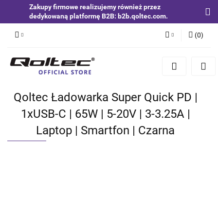
Zakupy firmowe realizujemy również przez
dedykowaną platformę B2B: b2b.qoltec.com.
(
0
)
Zaloguj się
Zarejestruj się
Dodaj zgłoszenie
Qoltec Ładowarka Super Quick PD |
Zgody cookies
1xUSB-C | 65W | 5-20V | 3-3.25A |
Laptop | Smartfon | Czarna