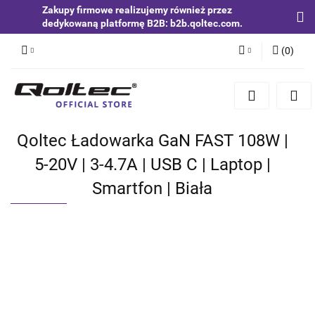
Zakupy firmowe realizujemy również przez
dedykowaną platformę B2B: b2b.qoltec.com.
(
0
)
Zaloguj się
Zarejestruj się
Dodaj zgłoszenie
Qoltec Ładowarka GaN FAST 108W |
Zgody cookies
5-20V | 3-4.7A | USB C | Laptop |
Smartfon | Biała