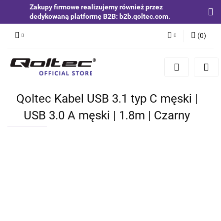
Zakupy firmowe realizujemy również przez
dedykowaną platformę B2B: b2b.qoltec.com.
(
0
)
Zaloguj się
Zarejestruj się
Dodaj zgłoszenie
Qoltec Kabel USB 3.1 typ C męski |
Zgody cookies
USB 3.0 A męski | 1.8m | Czarny