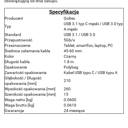
obowiązującą od dnia zakupu.
Specyfikacja
Producent
Qoltec
USB 3.1 typ C męski / USB 3.0 typ
Typ
A męski
Standard
USB 3.1 / USB 3.0
Przepustowość
5Gb/s
Przeznaczenie
Tablet, smartfon, laptop, PC
Średnica załamania kabla
45-60 mm
Kolor
Czarny
Długość kabla
1.8 m
Opakowanie
Polybag
Zawartość opakowania
Kabel USB typu C / USB typu A
Głębokość / Długość
210
opakowania [mm]
Wysokość opakowania [mm]
260
Szerokość opakowania [mm]
15
Waga netto [kg]
0.0600
Waga brutto [kg]
0.0610
Gwarancja
24 miesiące