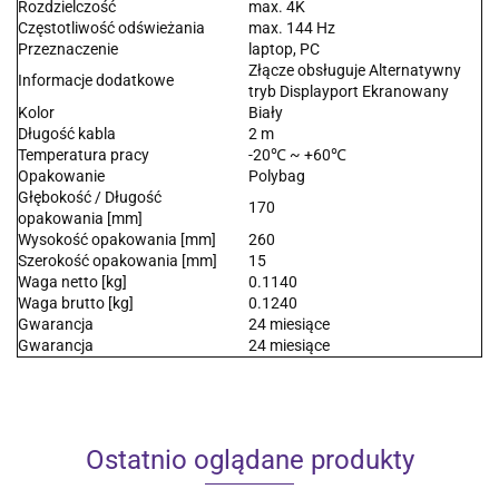
Rozdzielczość
max. 4K
Częstotliwość odświeżania
max. 144 Hz
Przeznaczenie
laptop, PC
Złącze obsługuje Alternatywny
Informacje dodatkowe
tryb Displayport Ekranowany
Kolor
Biały
Długość kabla
2 m
Temperatura pracy
-20℃ ~ +60℃
Opakowanie
Polybag
Głębokość / Długość
170
opakowania [mm]
Wysokość opakowania [mm]
260
Szerokość opakowania [mm]
15
Waga netto [kg]
0.1140
Waga brutto [kg]
0.1240
Gwarancja
24 miesiące
Gwarancja
24 miesiące
Ostatnio oglądane produkty