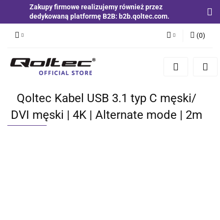
Zakupy firmowe realizujemy również przez
dedykowaną platformę B2B: b2b.qoltec.com.
(
0
)
Zaloguj się
Zarejestruj się
Dodaj zgłoszenie
Qoltec Kabel USB 3.1 typ C męski/
Zgody cookies
DVI męski | 4K | Alternate mode | 2m