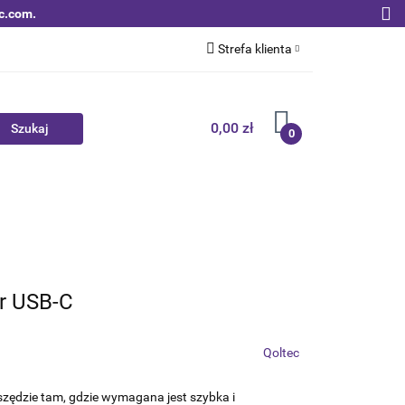
c.com.
Strefa klienta
Zaloguj się
Zarejestruj się
0,00 zł
0
Dodaj zgłoszenie
Zgody cookies
Nowości
Bestsellery
Qoltec B2B
er USB-C
Qoltec
zędzie tam, gdzie wymagana jest szybka i