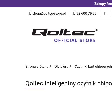
Zakupy fir
Kategorie
Czuj
shop@qoltec-store.pl
32 600 79 89
Akumulatory LiFeP
Kategorie
Czujniki i detektory
Switche
Blog
Strona główna
Dla biura
Czytniki kart chipowych
Qoltec Inteligentny czytnik chi