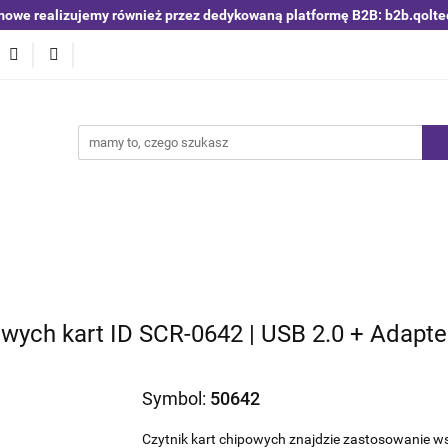
mowe realizujemy również przez dedykowaną platformę B2B: b2b.qolte
niki i detektory
Switche | Ethernet
Anteny LTE 4G 5G
O4
Nowości
Bestsellery
Qoltec B2B
Blog
 | Ethernet
Anteny LTE 4G 5G
Akumulatory LiFePO4
powych kart ID SCR-0642 | USB 2.0 + Adapt
Symbol:
50642
Czytnik kart chipowych znajdzie zastosowanie ws