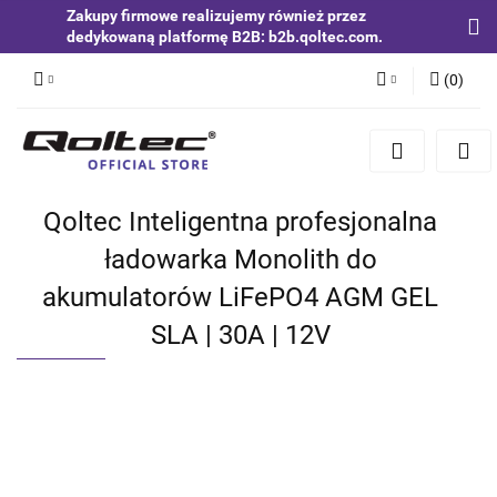
Zakupy firmowe realizujemy również przez
dedykowaną platformę B2B: b2b.qoltec.com.
(
0
)
Zaloguj się
Zarejestruj się
Dodaj zgłoszenie
Qoltec Inteligentna profesjonalna
Zgody cookies
ładowarka Monolith do
akumulatorów LiFePO4 AGM GEL
SLA | 30A | 12V