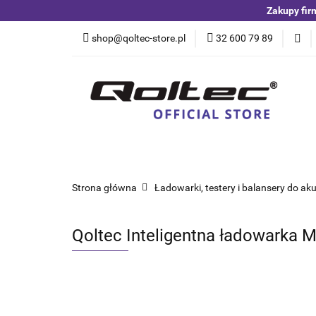
Zakupy fir
Kategorie
Czuj
shop@qoltec-store.pl
32 600 79 89
Akumulatory LiFeP
Kategorie
Czujniki i detektory
Switche
Blog
Strona główna
Ładowarki, testery i balansery do a
Qoltec Inteligentna ładowarka 