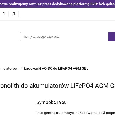
mowe realizujemy również przez dedykowaną platformę B2B: b2b.qolte
niki i detektory
Switche | Ethernet
Anteny LTE 4G 5G
O4
Nowości
Bestsellery
Qoltec B2B
Blog
 | Ethernet
Anteny LTE 4G 5G
Akumulatory LiFePO4
kumulatorów
Ładowarki AC-DC do LiFePO4 AGM GEL
Monolith do akumulatorów LiFePO4 AGM GE
Symbol:
51958
Inteligentna automatyczna ładowarka do 3 stop