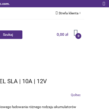
c.com.
Strefa klienta
Zaloguj się
Zarejestruj się
0,00 zł
0
Dodaj zgłoszenie
Zgody cookies
Nowości
Bestsellery
Qoltec B2B
L SLA | 10A | 12V
Qoltec
niowego ładowania różnego rodzaju akumulatorów