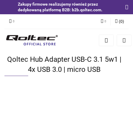
Zakupy firmowe realizujemy również przez
dedykowaną platformę B2B: b2b.qoltec.com.
(
0
)
Zaloguj się
Zarejestruj się
Dodaj zgłoszenie
Qoltec Hub Adapter USB-C 3.1 5w1 |
Zgody cookies
4x USB 3.0 | micro USB